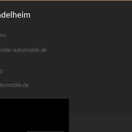
ndelheim
1
eim
ckle-automobile.de
20
tomobile.de