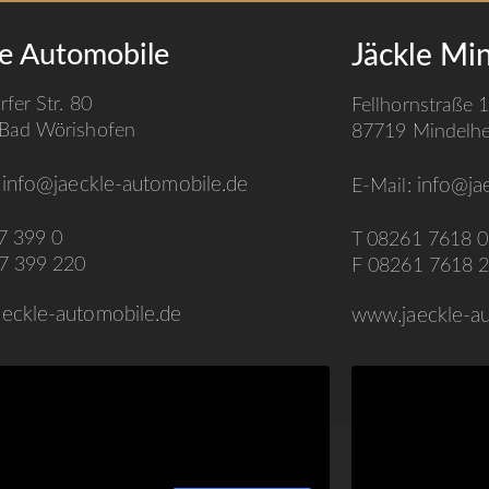
le Automobile
Jäckle Mi
rfer Str. 80
Fellhornstraße 
Bad Wörishofen
87719 Mindelh
info@jaeckle-automobile.de
:
info@jae
E-Mail:
7 399 0
T 08261 7618 0
7 399 220
F 08261 7618 
eckle-automobile.de
www.jaeckle-au