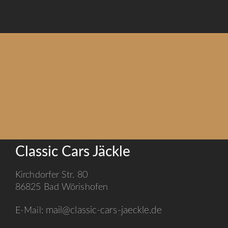
Classic Cars Jäckle
Kirchdorfer Str. 80
86825 Bad Wörishofen
mail@classic-cars-jaeckle.de
E-Mail: