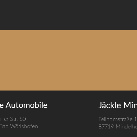
le Automobile
Jäckle Mi
rfer Str. 80
Fellhornstraße 
Bad Wörishofen
87719 Mindelh