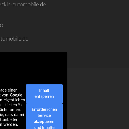
ckle-automobile.de
20
tomobile.de
rade einen
Inhalt
lt von
Google
entsperren
n eigentlichen
n, klicken Sie
Erforderlichen
läche unten.
ie, dass dabei
Service
ttanbieter
akzeptieren
en werden.
und Inhalte