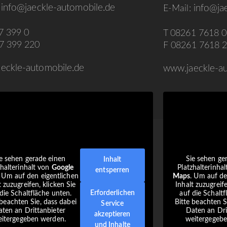
info@jaeckle-automobile.de
:
info@jae
E-Mail:
7 399 0
T 08261 7618 0
7 399 220
F 08261 7618 
eckle-automobile.de
www.jaeckle-au
e sehen gerade einen
Sie sehen ge
Inhalt
zhalterinhalt von
Google
Platzhalterinha
entsperren
. Um auf den eigentlichen
Maps
. Um auf de
t zuzugreifen, klicken Sie
Inhalt zuzugreife
Erforderlichen
die Schaltfläche unten.
auf die Schaltf
 beachten Sie, dass dabei
Bitte beachten S
Service
ten an Drittanbieter
Daten an Dri
akzeptieren
itergegeben werden.
weitergegeb
und Inhalte