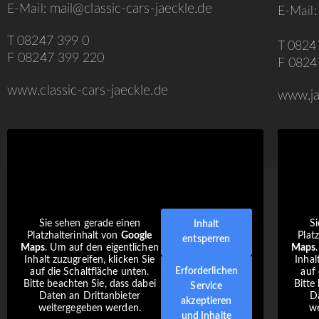
mail@classic-cars-jaeckle.de
E-Mail:
E-Mail
T 08247 399 0
T 0824
F 08247 399 220
F 0824
www.classic-cars-jaeckle.de
www.ja
Sie sehen gerade einen
Si
Inhalt
Platzhalterinhalt von
Google
Plat
entsperren
Maps
. Um auf den eigentlichen
Maps
Inhalt zuzugreifen, klicken Sie
Inhal
Erforderlichen
auf die Schaltfläche unten.
auf 
Bitte beachten Sie, dass dabei
Bitte
Service
Daten an Drittanbieter
Da
akzeptieren
weitergegeben werden.
we
und Inhalte