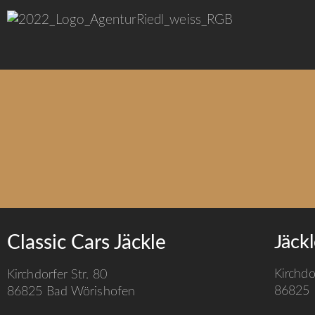
Classic Cars Jäckle
Jäck
Kirchdo
Kirchdorfer Str. 80
86825 
86825 Bad Wörishofen