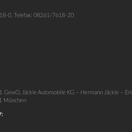
618-0, Telefax: 08261/7618-20
 1 GewO, Jäckle Automobile KG – Hermann Jäckle – Erla
41 München
V: